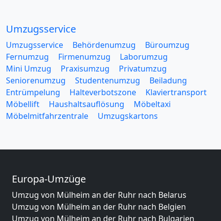
Umzugsservice
Umzugsservice
Behördenumzug
Büroumzug
Fernumzug
Firmenumzug
Laborumzug
Mini Umzug
Praxisumzug
Privatumzug
Seniorenumzug
Studentenumzug
Beiladung
Entrümpelung
Halteverbotszone
Klaviertransport
Möbellift
Haushaltsauflösung
Möbeltaxi
Möbelmitfahrzentrale
Umzugskartons
Europa-Umzüge
Umzug von Mülheim an der Ruhr nach Belarus
Umzug von Mülheim an der Ruhr nach Belgien
Umzug von Mülheim an der Ruhr nach Bulgarien