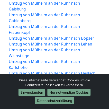
Umzug von Mülheim an der Ruhr nach
Gaisburg
Umzug von Mülheim an der Ruhr nach
Gablenberg
Umzug von Mülheim an der Ruhr nach
Frauenkopf
Umzug von Mülheim an der Ruhr nach Bopser
Umzug von Mülheim an der Ruhr nach Lehen
Umzug von Mülheim an der Ruhr nach
Weinsteige
Umzug von Mülheim an der Ruhr nach
Karlshöhe
Umzug von Mülheim an der Ruhr nach Heslach
Umzug von Mülheim an der Ruhr nach
Diese Internetseite verwendet Cookies um die
Südheim
Benutzerfreundlichkeit zu verbessern.
Umzug von Mülheim an der Ruhr nach
Einverstanden
Nur notwendige Cookies
Kaltental
Datenschutzerklärung
Umzug von Mülheim an der Ruhr nach
Kräherwald