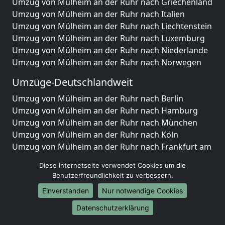
Umzug von Mülheim an der Ruhr nach Griechenland
Umzug von Mülheim an der Ruhr nach Italien
Umzug von Mülheim an der Ruhr nach Liechtenstein
Umzug von Mülheim an der Ruhr nach Luxemburg
Umzug von Mülheim an der Ruhr nach Niederlande
Umzug von Mülheim an der Ruhr nach Norwegen
Umzüge-Deutschlandweit
Umzug von Mülheim an der Ruhr nach Berlin
Umzug von Mülheim an der Ruhr nach Hamburg
Umzug von Mülheim an der Ruhr nach München
Umzug von Mülheim an der Ruhr nach Köln
Umzug von Mülheim an der Ruhr nach Frankfurt am
Main
Diese Internetseite verwendet Cookies um die
Umzug von Mülheim an der Ruhr nach Stuttgart
Benutzerfreundlichkeit zu verbessern.
Umzug von Mülheim an der Ruhr nach Düsseldorf
Einverstanden
Nur notwendige Cookies
Umzug von Mülheim an der Ruhr nach Leipzig
Umzug von Mülheim an der Ruhr nach Dortmund
Datenschutzerklärung
Umzug von Mülheim an der Ruhr nach Essen