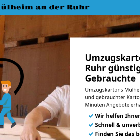
ülheim an der Ruhr
Umzugskart
Ruhr günsti
Gebrauchte
Umzugskartons Mülhei
und gebrauchter Karton
Minuten Angebote erha
✓
Wir helfen Ihne
✓
Schnell & unverb
✓
Finden Sie das 