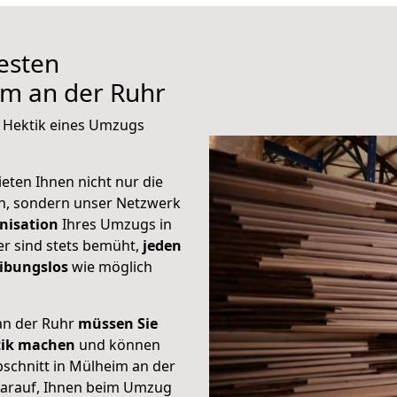
besten
m an der Ruhr
e Hektik eines Umzugs
eten Ihnen nicht nur die
an, sondern unser Netzwerk
nisation
Ihres Umzugs in
r sind stets bemüht,
jeden
eibungslos
wie möglich
an der Ruhr
müssen Sie
tik machen
und können
bschnitt in Mülheim an der
darauf, Ihnen beim Umzug