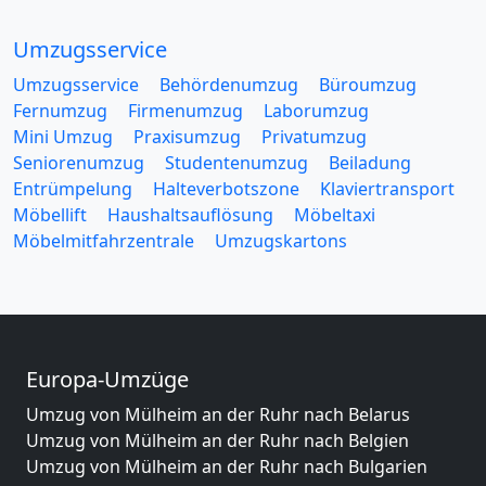
Umzugsservice
Umzugsservice
Behördenumzug
Büroumzug
Fernumzug
Firmenumzug
Laborumzug
Mini Umzug
Praxisumzug
Privatumzug
Seniorenumzug
Studentenumzug
Beiladung
Entrümpelung
Halteverbotszone
Klaviertransport
Möbellift
Haushaltsauflösung
Möbeltaxi
Möbelmitfahrzentrale
Umzugskartons
Europa-Umzüge
Umzug von Mülheim an der Ruhr nach Belarus
Umzug von Mülheim an der Ruhr nach Belgien
Umzug von Mülheim an der Ruhr nach Bulgarien