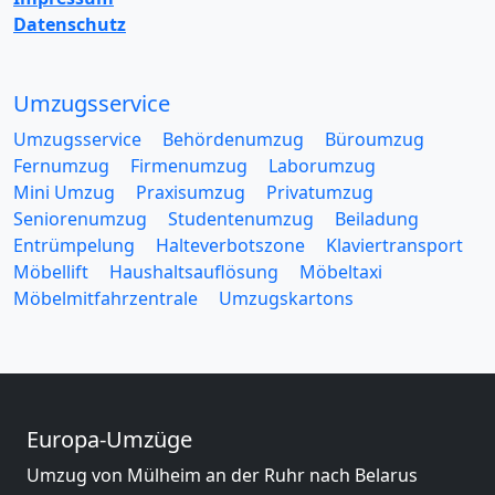
Datenschutz
Umzugsservice
Umzugsservice
Behördenumzug
Büroumzug
Fernumzug
Firmenumzug
Laborumzug
Mini Umzug
Praxisumzug
Privatumzug
Seniorenumzug
Studentenumzug
Beiladung
Entrümpelung
Halteverbotszone
Klaviertransport
Möbellift
Haushaltsauflösung
Möbeltaxi
Möbelmitfahrzentrale
Umzugskartons
Europa-Umzüge
Umzug von Mülheim an der Ruhr nach Belarus