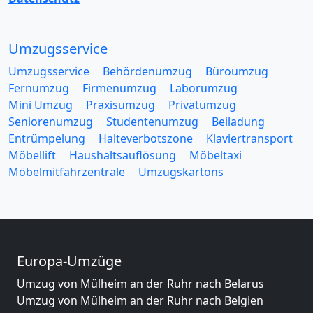
Umzugsservice
Umzugsservice
Behördenumzug
Büroumzug
Fernumzug
Firmenumzug
Laborumzug
Mini Umzug
Praxisumzug
Privatumzug
Seniorenumzug
Studentenumzug
Beiladung
Entrümpelung
Halteverbotszone
Klaviertransport
Möbellift
Haushaltsauflösung
Möbeltaxi
Möbelmitfahrzentrale
Umzugskartons
Europa-Umzüge
Umzug von Mülheim an der Ruhr nach Belarus
Umzug von Mülheim an der Ruhr nach Belgien