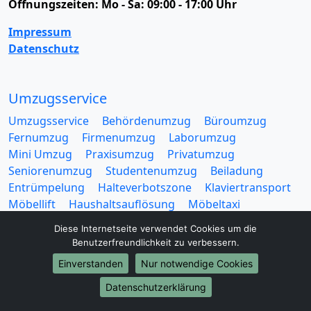
Öffnungszeiten:
Mo - Sa: 09:00 - 17:00 Uhr
Impressum
Datenschutz
Umzugsservice
Umzugsservice
Behördenumzug
Büroumzug
Fernumzug
Firmenumzug
Laborumzug
Mini Umzug
Praxisumzug
Privatumzug
Seniorenumzug
Studentenumzug
Beiladung
Entrümpelung
Halteverbotszone
Klaviertransport
Möbellift
Haushaltsauflösung
Möbeltaxi
Möbelmitfahrzentrale
Umzugskartons
Diese Internetseite verwendet Cookies um die
Benutzerfreundlichkeit zu verbessern.
Einverstanden
Nur notwendige Cookies
Datenschutzerklärung
Europa-Umzüge