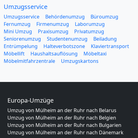
Umzugsservice
Umzugsservice
Behördenumzug
Büroumzug
Fernumzug
Firmenumzug
Laborumzug
Mini Umzug
Praxisumzug
Privatumzug
Seniorenumzug
Studentenumzug
Beiladung
Entrümpelung
Halteverbotszone
Klaviertransport
Möbellift
Haushaltsauflösung
Möbeltaxi
Möbelmitfahrzentrale
Umzugskartons
Europa-Umzüge
Umzug von Mülheim an der Ruhr nach Belarus
Umzug von Mülheim an der Ruhr nach Belgien
Umzug von Mülheim an der Ruhr nach Bulgarien
Umzug von Mülheim an der Ruhr nach Dänemark