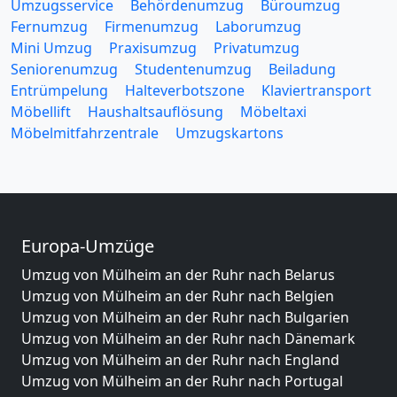
Umzugsservice
Behördenumzug
Büroumzug
Fernumzug
Firmenumzug
Laborumzug
Mini Umzug
Praxisumzug
Privatumzug
Seniorenumzug
Studentenumzug
Beiladung
Entrümpelung
Halteverbotszone
Klaviertransport
Möbellift
Haushaltsauflösung
Möbeltaxi
Möbelmitfahrzentrale
Umzugskartons
Europa-Umzüge
Umzug von Mülheim an der Ruhr nach Belarus
Umzug von Mülheim an der Ruhr nach Belgien
Umzug von Mülheim an der Ruhr nach Bulgarien
Umzug von Mülheim an der Ruhr nach Dänemark
Umzug von Mülheim an der Ruhr nach England
Umzug von Mülheim an der Ruhr nach Portugal