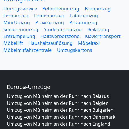
Umzugsservice
Behördenumzug
Büroumzug
Fernumzug
Firmenumzug
Laborumzug
Mini Umzug
Praxisumzug
Privatumzug
Seniorenumzug
Studentenumzug
Beiladung
Entrümpelung
Halteverbotszone
Klaviertransport
Möbellift
Haushaltsauflösung
Möbeltaxi
Möbelmitfahrzentrale
Umzugskartons
Europa-Umzüge
Umzug von Mülheim an der Ruhr nach Belarus
Umzug von Mülheim an der Ruhr nach Belgien
Umzug von Mülheim an der Ruhr nach Bulgarien
Umzug von Mülheim an der Ruhr nach Dänemark
Umzug von Mülheim an der Ruhr nach England