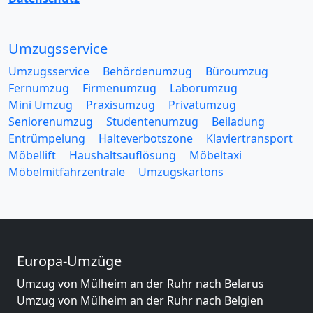
Umzugsservice
Umzugsservice
Behördenumzug
Büroumzug
Fernumzug
Firmenumzug
Laborumzug
Mini Umzug
Praxisumzug
Privatumzug
Seniorenumzug
Studentenumzug
Beiladung
Entrümpelung
Halteverbotszone
Klaviertransport
Möbellift
Haushaltsauflösung
Möbeltaxi
Möbelmitfahrzentrale
Umzugskartons
Europa-Umzüge
Umzug von Mülheim an der Ruhr nach Belarus
Umzug von Mülheim an der Ruhr nach Belgien