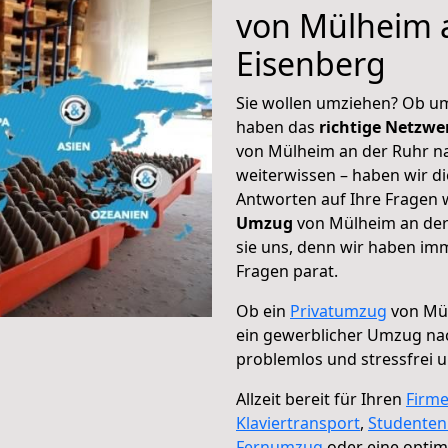
von Mülheim 
Eisenberg
Sie wollen umziehen? Ob um
haben das
richtige Netzw
von Mülheim an der Ruhr na
weiterwissen – haben wir di
Antworten auf Ihre Fragen 
Umzug
von Mülheim an der
sie uns, denn wir haben im
Fragen parat.
Ob ein
Privatumzug
von Mül
ein gewerblicher Umzug na
problemlos und stressfrei 
Allzeit bereit für Ihren
Firm
Klaviertransport
,
Studente
Fernumzug
oder eine opti