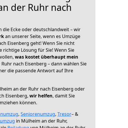
an der Ruhr nach
 die Ecke oder deutschlandweit – wir
erk
an unserer Seite, wenn es Umzüge
ch Eisenberg geht! Wenn Sie nicht
e richtige Lösung für Sie! Wenn Sie
wollen,
was kostet überhaupt mein
 Ruhr nach Eisenberg – dann wählen Sie
mer die passende Antwort auf Ihre
heim an der Ruhr nach Eisenberg oder
ch Eisenberg,
wir helfen
, damit Sie
umziehen können.
enumzug
,
Seniorenumzug
,
Tresor
– &
numzug
in Mülheim an der Ruhr,
male
Beiladung
von Mülheim an der Ruhr