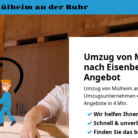
ülheim an der Ruhr
Umzug von M
nach Eisenbe
Angebot
Umzug von Mülheim an 
Umzugsunternehmen ➨
Angebote in 4 Min.
✓
Wir helfen Ihne
✓
Schnell & unverb
✓
Finden Sie das 