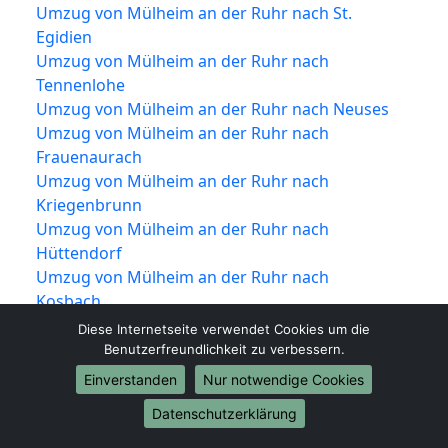
Umzug von Mülheim an der Ruhr nach St.
Egidien
Umzug von Mülheim an der Ruhr nach
Tennenlohe
Umzug von Mülheim an der Ruhr nach Neuses
Umzug von Mülheim an der Ruhr nach
Frauenaurach
Umzug von Mülheim an der Ruhr nach
Kriegenbrunn
Umzug von Mülheim an der Ruhr nach
Hüttendorf
Umzug von Mülheim an der Ruhr nach
Kosbach
Umzug von Mülheim an der Ruhr nach In der
Diese Internetseite verwendet Cookies um die
Reuth
Benutzerfreundlichkeit zu verbessern.
Umzug von Mülheim an der Ruhr nach
Einverstanden
Nur notwendige Cookies
Häusling
Datenschutzerklärung
Umzug von Mülheim an der Ruhr nach
Steudach