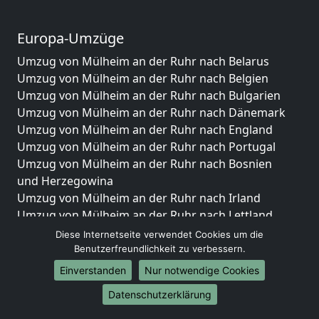
Europa-Umzüge
Umzug von Mülheim an der Ruhr nach Belarus
Umzug von Mülheim an der Ruhr nach Belgien
Umzug von Mülheim an der Ruhr nach Bulgarien
Umzug von Mülheim an der Ruhr nach Dänemark
Umzug von Mülheim an der Ruhr nach England
Umzug von Mülheim an der Ruhr nach Portugal
Umzug von Mülheim an der Ruhr nach Bosnien
und Herzegowina
Umzug von Mülheim an der Ruhr nach Irland
Umzug von Mülheim an der Ruhr nach Lettland
Umzug von Mülheim an der Ruhr nach Zypern
Diese Internetseite verwendet Cookies um die
Umzug von Mülheim an der Ruhr nach Kroatien
Benutzerfreundlichkeit zu verbessern.
Umzug von Mülheim an der Ruhr nach Estland
Einverstanden
Nur notwendige Cookies
Umzug von Mülheim an der Ruhr nach Finnland
Datenschutzerklärung
Umzug von Mülheim an der Ruhr nach Frankreich
Umzug von Mülheim an der Ruhr nach Griechenland