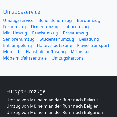
Umzugsservice
Umzugsservice
Behördenumzug
Büroumzug
Fernumzug
Firmenumzug
Laborumzug
Mini Umzug
Praxisumzug
Privatumzug
Seniorenumzug
Studentenumzug
Beiladung
Entrümpelung
Halteverbotszone
Klaviertransport
Möbellift
Haushaltsauflösung
Möbeltaxi
Möbelmitfahrzentrale
Umzugskartons
Europa-Umzüge
Umzug von Mülheim an der Ruhr nach Belarus
Umzug von Mülheim an der Ruhr nach Belgien
Umzug von Mülheim an der Ruhr nach Bulgarien