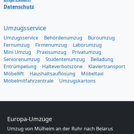
Datenschutz
Umzugsservice
Umzugsservice
Behördenumzug
Büroumzug
Fernumzug
Firmenumzug
Laborumzug
Mini Umzug
Praxisumzug
Privatumzug
Seniorenumzug
Studentenumzug
Beiladung
Entrümpelung
Halteverbotszone
Klaviertransport
Möbellift
Haushaltsauflösung
Möbeltaxi
Möbelmitfahrzentrale
Umzugskartons
Europa-Umzüge
Umzug von Mülheim an der Ruhr nach Belarus