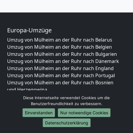
Europa-Umzüge
Umzug von Mülheim an der Ruhr nach Belarus
Umzug von Mülheim an der Ruhr nach Belgien
Umzug von Mülheim an der Ruhr nach Bulgarien
Umzug von Mülheim an der Ruhr nach Dänemark
Umzug von Mülheim an der Ruhr nach England
Umzug von Mülheim an der Ruhr nach Portugal
Umzug von Mülheim an der Ruhr nach Bosnien
und Herzegowina
Umzug von Mülheim an der Ruhr nach Irland
Diese Internetseite verwendet Cookies um die
Umzug von Mülheim an der Ruhr nach Lettland
Benutzerfreundlichkeit zu verbessern.
Umzug von Mülheim an der Ruhr nach Zypern
Einverstanden
Nur notwendige Cookies
Umzug von Mülheim an der Ruhr nach Kroatien
Datenschutzerklärung
Umzug von Mülheim an der Ruhr nach Estland
Umzug von Mülheim an der Ruhr nach Finnland