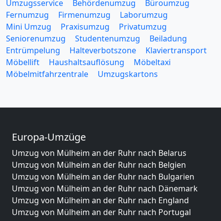
Umzugsservice
Behördenumzug
Büroumzug
Fernumzug
Firmenumzug
Laborumzug
Mini Umzug
Praxisumzug
Privatumzug
Seniorenumzug
Studentenumzug
Beiladung
Entrümpelung
Halteverbotszone
Klaviertransport
Möbellift
Haushaltsauflösung
Möbeltaxi
Möbelmitfahrzentrale
Umzugskartons
Europa-Umzüge
Umzug von Mülheim an der Ruhr nach Belarus
Umzug von Mülheim an der Ruhr nach Belgien
Umzug von Mülheim an der Ruhr nach Bulgarien
Umzug von Mülheim an der Ruhr nach Dänemark
Umzug von Mülheim an der Ruhr nach England
Umzug von Mülheim an der Ruhr nach Portugal