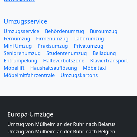
Umzugsservice
Umzugsservice
Behördenumzug
Büroumzug
Fernumzug
Firmenumzug
Laborumzug
Mini Umzug
Praxisumzug
Privatumzug
Seniorenumzug
Studentenumzug
Beiladung
Entrümpelung
Halteverbotszone
Klaviertransport
Möbellift
Haushaltsauflösung
Möbeltaxi
Möbelmitfahrzentrale
Umzugskartons
Europa-Umzüge
Umzug von Mülheim an der Ruhr nach Belarus
Umzug von Mülheim an der Ruhr nach Belgien