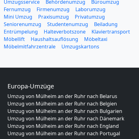
Umzugsservice
Behördenumzug
Büroumzug
Fernumzug
Firmenumzug
Laborumzug
Mini Umzug
Praxisumzug
Privatumzug
Seniorenumzug
Studentenumzug
Beiladung
Entrümpelung
Halteverbotszone
Klaviertransport
Möbellift
Haushaltsauflösung
Möbeltaxi
Möbelmitfahrzentrale
Umzugskartons
Europa-Umzüge
Umzug von Mülheim an der Ruhr nach Belarus
Umzug von Mülheim an der Ruhr nach Belgien
Umzug von Mülheim an der Ruhr nach Bulgarien
Umzug von Mülheim an der Ruhr nach Dänemark
Umzug von Mülheim an der Ruhr nach England
Umzug von Mülheim an der Ruhr nach Portugal