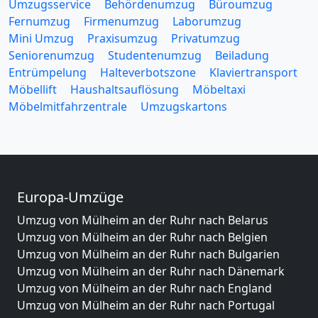
Umzugsservice
Behördenumzug
Büroumzug
Fernumzug
Firmenumzug
Laborumzug
Mini Umzug
Praxisumzug
Privatumzug
Seniorenumzug
Studentenumzug
Beiladung
Entrümpelung
Halteverbotszone
Klaviertransport
Möbellift
Haushaltsauflösung
Möbeltaxi
Möbelmitfahrzentrale
Umzugskartons
Europa-Umzüge
Umzug von Mülheim an der Ruhr nach Belarus
Umzug von Mülheim an der Ruhr nach Belgien
Umzug von Mülheim an der Ruhr nach Bulgarien
Umzug von Mülheim an der Ruhr nach Dänemark
Umzug von Mülheim an der Ruhr nach England
Umzug von Mülheim an der Ruhr nach Portugal