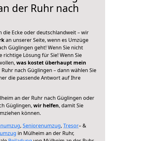
an der Ruhr nach
 die Ecke oder deutschlandweit – wir
erk
an unserer Seite, wenn es Umzüge
ch Güglingen geht! Wenn Sie nicht
e richtige Lösung für Sie! Wenn Sie
wollen,
was kostet überhaupt mein
 Ruhr nach Güglingen – dann wählen Sie
mer die passende Antwort auf Ihre
heim an der Ruhr nach Güglingen oder
ch Güglingen,
wir helfen
, damit Sie
umziehen können.
enumzug
,
Seniorenumzug
,
Tresor
– &
numzug
in Mülheim an der Ruhr,
male
Beiladung
von Mülheim an der Ruhr