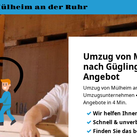
ülheim an der Ruhr
Umzug von M
nach Gügling
Angebot
Umzug von Mülheim an 
Umzugsunternehmen ➨
Angebote in 4 Min.
✓
Wir helfen Ihne
✓
Schnell & unverb
✓
Finden Sie das 