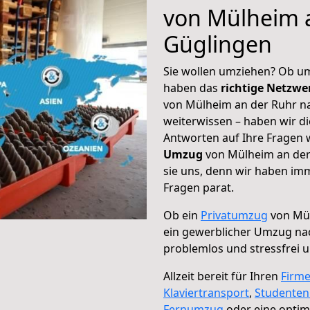
von Mülheim 
Güglingen
Sie wollen umziehen? Ob um
haben das
richtige Netzw
von Mülheim an der Ruhr na
weiterwissen – haben wir di
Antworten auf Ihre Fragen 
Umzug
von Mülheim an der
sie uns, denn wir haben im
Fragen parat.
Ob ein
Privatumzug
von Mül
ein gewerblicher Umzug na
problemlos und stressfrei 
Allzeit bereit für Ihren
Firm
Klaviertransport
,
Studente
Fernumzug
oder eine opti