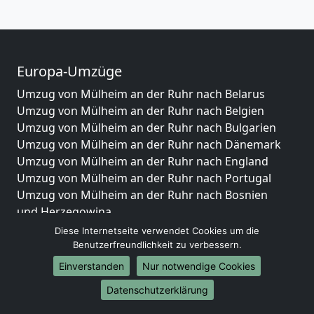
Europa-Umzüge
Umzug von Mülheim an der Ruhr nach Belarus
Umzug von Mülheim an der Ruhr nach Belgien
Umzug von Mülheim an der Ruhr nach Bulgarien
Umzug von Mülheim an der Ruhr nach Dänemark
Umzug von Mülheim an der Ruhr nach England
Umzug von Mülheim an der Ruhr nach Portugal
Umzug von Mülheim an der Ruhr nach Bosnien
und Herzegowina
Umzug von Mülheim an der Ruhr nach Irland
Diese Internetseite verwendet Cookies um die
Umzug von Mülheim an der Ruhr nach Lettland
Benutzerfreundlichkeit zu verbessern.
Umzug von Mülheim an der Ruhr nach Zypern
Einverstanden
Nur notwendige Cookies
Umzug von Mülheim an der Ruhr nach Kroatien
Datenschutzerklärung
Umzug von Mülheim an der Ruhr nach Estland
Umzug von Mülheim an der Ruhr nach Finnland