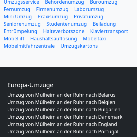
Umzugsservice
Behördenumzug
Büroumzug
Fernumzug
Firmenumzug
Laborumzug
Mini Umzug
Praxisumzug
Privatumzug
Seniorenumzug
Studentenumzug
Beiladung
Entrümpelung
Halteverbotszone
Klaviertransport
Möbellift
Haushaltsauflösung
Möbeltaxi
Möbelmitfahrzentrale
Umzugskartons
Europa-Umzüge
Umzug von Mülheim an der Ruhr nach Belarus
Umzug von Mülheim an der Ruhr nach Belgien
Umzug von Mülheim an der Ruhr nach Bulgarien
Umzug von Mülheim an der Ruhr nach Dänemark
Umzug von Mülheim an der Ruhr nach England
Umzug von Mülheim an der Ruhr nach Portugal