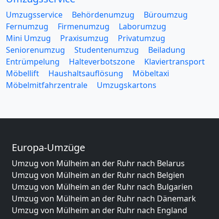
Umzugsservice
Behördenumzug
Büroumzug
Fernumzug
Firmenumzug
Laborumzug
Mini Umzug
Praxisumzug
Privatumzug
Seniorenumzug
Studentenumzug
Beiladung
Entrümpelung
Halteverbotszone
Klaviertransport
Möbellift
Haushaltsauflösung
Möbeltaxi
Möbelmitfahrzentrale
Umzugskartons
Europa-Umzüge
Umzug von Mülheim an der Ruhr nach Belarus
Umzug von Mülheim an der Ruhr nach Belgien
Umzug von Mülheim an der Ruhr nach Bulgarien
Umzug von Mülheim an der Ruhr nach Dänemark
Umzug von Mülheim an der Ruhr nach England