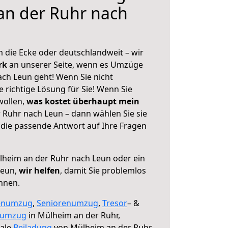
an der Ruhr nach
 die Ecke oder deutschlandweit – wir
erk
an unserer Seite, wenn es Umzüge
ch Leun geht! Wenn Sie nicht
e richtige Lösung für Sie! Wenn Sie
wollen,
was kostet überhaupt mein
Ruhr nach Leun – dann wählen Sie sie
die passende Antwort auf Ihre Fragen
heim an der Ruhr nach Leun oder ein
Leun,
wir helfen
, damit Sie problemlos
nnen.
enumzug
,
Seniorenumzug
,
Tresor
– &
numzug
in Mülheim an der Ruhr,
male
Beiladung
von Mülheim an der Ruhr