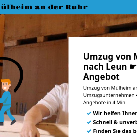
ülheim an der Ruhr
Umzug von M
nach Leun ☛ 
Angebot
Umzug von Mülheim an 
Umzugsunternehmen ➨
Angebote in 4 Min.
✓
Wir helfen Ihne
✓
Schnell & unverb
✓
Finden Sie das 