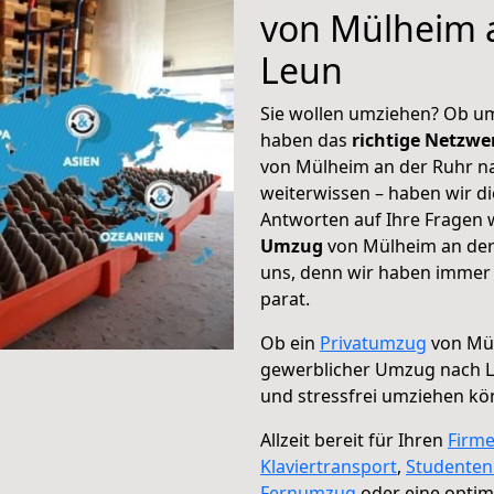
von Mülheim 
Leun
Sie wollen umziehen? Ob um
haben das
richtige Netzw
von Mülheim an der Ruhr na
weiterwissen – haben wir di
Antworten auf Ihre Fragen 
Umzug
von Mülheim an der 
uns, denn wir haben immer 
parat.
Ob ein
Privatumzug
von Mül
gewerblicher Umzug nach 
und stressfrei umziehen kö
Allzeit bereit für Ihren
Firm
Klaviertransport
,
Studente
Fernumzug
oder eine opti