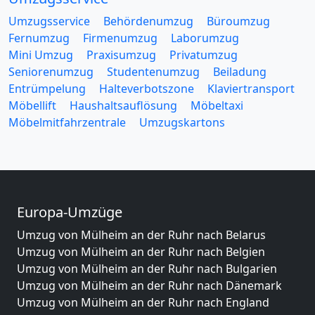
Umzugsservice
Behördenumzug
Büroumzug
Fernumzug
Firmenumzug
Laborumzug
Mini Umzug
Praxisumzug
Privatumzug
Seniorenumzug
Studentenumzug
Beiladung
Entrümpelung
Halteverbotszone
Klaviertransport
Möbellift
Haushaltsauflösung
Möbeltaxi
Möbelmitfahrzentrale
Umzugskartons
Europa-Umzüge
Umzug von Mülheim an der Ruhr nach Belarus
Umzug von Mülheim an der Ruhr nach Belgien
Umzug von Mülheim an der Ruhr nach Bulgarien
Umzug von Mülheim an der Ruhr nach Dänemark
Umzug von Mülheim an der Ruhr nach England