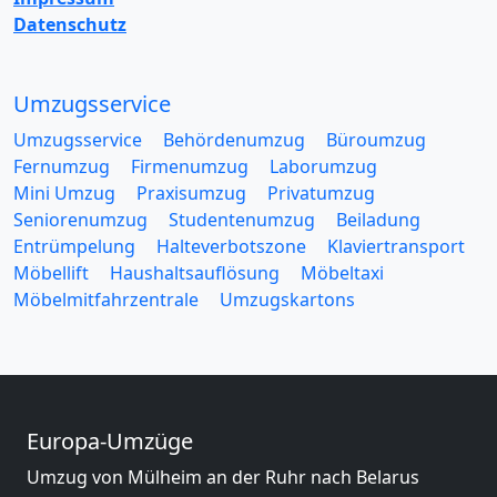
Datenschutz
Umzugsservice
Umzugsservice
Behördenumzug
Büroumzug
Fernumzug
Firmenumzug
Laborumzug
Mini Umzug
Praxisumzug
Privatumzug
Seniorenumzug
Studentenumzug
Beiladung
Entrümpelung
Halteverbotszone
Klaviertransport
Möbellift
Haushaltsauflösung
Möbeltaxi
Möbelmitfahrzentrale
Umzugskartons
Europa-Umzüge
Umzug von Mülheim an der Ruhr nach Belarus