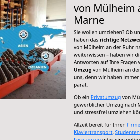
von Mülheim 
Marne
Sie wollen umziehen? Ob um
haben das
richtige Netzw
von Mülheim an der Ruhr na
weiterwissen – haben wir di
Antworten auf Ihre Fragen 
Umzug
von Mülheim an der
uns, denn wir haben immer 
parat.
Ob ein
Privatumzug
von Mül
gewerblicher Umzug nach 
und stressfrei umziehen kö
Allzeit bereit für Ihren
Firm
Klaviertransport
,
Studente
Fernumzug
oder eine opti