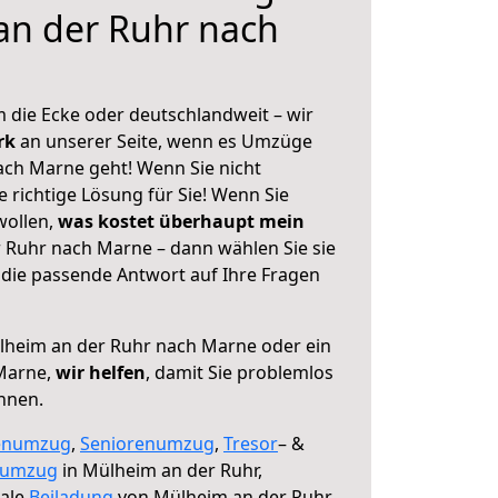
an der Ruhr nach
 die Ecke oder deutschlandweit – wir
erk
an unserer Seite, wenn es Umzüge
ch Marne geht! Wenn Sie nicht
e richtige Lösung für Sie! Wenn Sie
wollen,
was kostet überhaupt mein
 Ruhr nach Marne – dann wählen Sie sie
die passende Antwort auf Ihre Fragen
heim an der Ruhr nach Marne oder ein
Marne,
wir helfen
, damit Sie problemlos
nnen.
enumzug
,
Seniorenumzug
,
Tresor
– &
numzug
in Mülheim an der Ruhr,
male
Beiladung
von Mülheim an der Ruhr