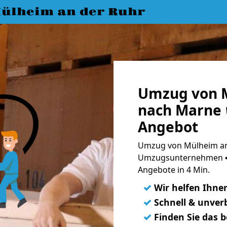
ülheim an der Ruhr
Umzug von M
nach Marne 
Angebot
Umzug von Mülheim an 
Umzugsunternehmen ➨
Angebote in 4 Min.
✓
Wir helfen Ihne
✓
Schnell & unverb
✓
Finden Sie das 