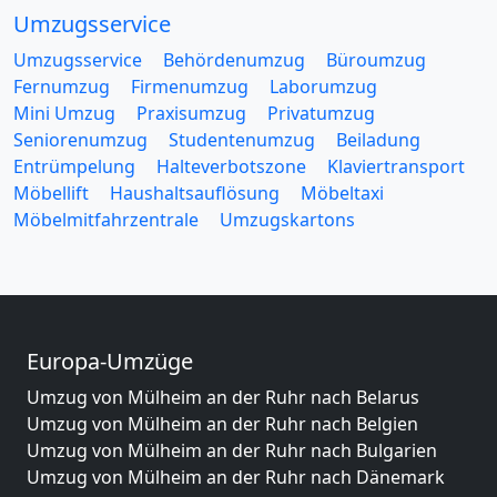
Umzugsservice
Umzugsservice
Behördenumzug
Büroumzug
Fernumzug
Firmenumzug
Laborumzug
Mini Umzug
Praxisumzug
Privatumzug
Seniorenumzug
Studentenumzug
Beiladung
Entrümpelung
Halteverbotszone
Klaviertransport
Möbellift
Haushaltsauflösung
Möbeltaxi
Möbelmitfahrzentrale
Umzugskartons
Europa-Umzüge
Umzug von Mülheim an der Ruhr nach Belarus
Umzug von Mülheim an der Ruhr nach Belgien
Umzug von Mülheim an der Ruhr nach Bulgarien
Umzug von Mülheim an der Ruhr nach Dänemark