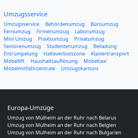
Umzugsservice
Umzugsservice
Behördenumzug
Büroumzug
Fernumzug
Firmenumzug
Laborumzug
Mini Umzug
Praxisumzug
Privatumzug
Seniorenumzug
Studentenumzug
Beiladung
Entrümpelung
Halteverbotszone
Klaviertransport
Möbellift
Haushaltsauflösung
Möbeltaxi
Möbelmitfahrzentrale
Umzugskartons
Europa-Umzüge
Umzug von Mülheim an der Ruhr nach Belarus
Umzug von Mülheim an der Ruhr nach Belgien
Umzug von Mülheim an der Ruhr nach Bulgarien