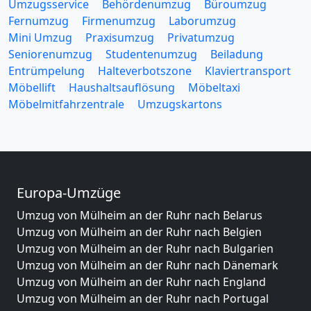
Umzugsservice
Behördenumzug
Büroumzug
Fernumzug
Firmenumzug
Laborumzug
Mini Umzug
Praxisumzug
Privatumzug
Seniorenumzug
Studentenumzug
Beiladung
Entrümpelung
Halteverbotszone
Klaviertransport
Möbellift
Haushaltsauflösung
Möbeltaxi
Möbelmitfahrzentrale
Umzugskartons
Europa-Umzüge
Umzug von Mülheim an der Ruhr nach Belarus
Umzug von Mülheim an der Ruhr nach Belgien
Umzug von Mülheim an der Ruhr nach Bulgarien
Umzug von Mülheim an der Ruhr nach Dänemark
Umzug von Mülheim an der Ruhr nach England
Umzug von Mülheim an der Ruhr nach Portugal