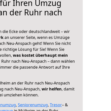
 für Ihren Umzug
an der Ruhr nach
 die Ecke oder deutschlandweit – wir
erk
an unserer Seite, wenn es Umzüge
ach Neu-Anspach geht! Wenn Sie nicht
e richtige Lösung für Sie! Wenn Sie
wollen,
was kostet überhaupt mein
 Ruhr nach Neu-Anspach – dann wählen
 immer die passende Antwort auf Ihre
heim an der Ruhr nach Neu-Anspach
ug nach Neu-Anspach,
wir helfen
, damit
rei umziehen können.
enumzug
,
Seniorenumzug
,
Tresor
– &
numzug
in Mülheim an der Ruhr,