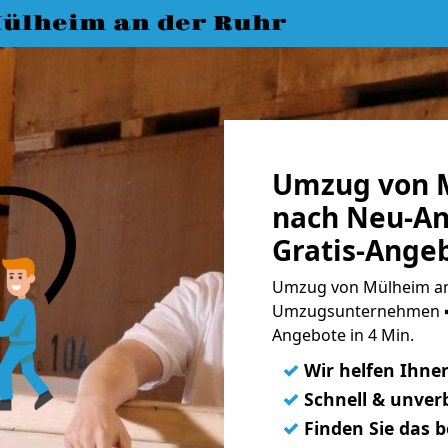
ülheim an der Ruhr
Umzug von M
nach Neu-An
Gratis-Ange
Umzug von Mülheim an 
Umzugsunternehmen ➨
Angebote in 4 Min.
✓
Wir helfen Ihne
✓
Schnell & unverb
✓
Finden Sie das 