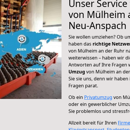
Unser Service
von Mülheim 
Neu-Anspach
Sie wollen umziehen? Ob um
haben das
richtige Netzw
von Mülheim an der Ruhr n
weiterwissen – haben wir di
Antworten auf Ihre Fragen 
Umzug
von Mülheim an der
Sie sie uns, denn wir haben
Fragen parat.
Ob ein
Privatumzug
von Mül
oder ein gewerblicher Umz
Sie problemlos und stressf
Allzeit bereit für Ihren
Firm
Klaviertransport
,
Studente