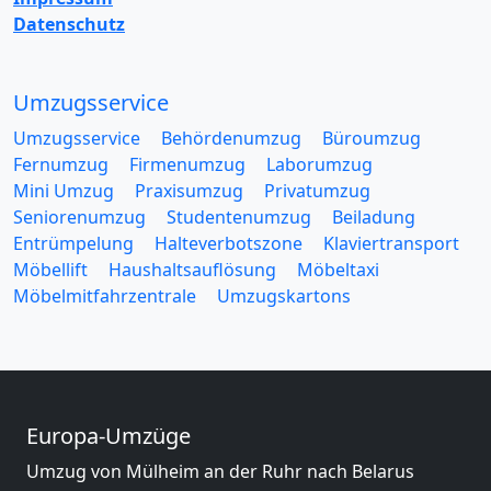
Datenschutz
Umzugsservice
Umzugsservice
Behördenumzug
Büroumzug
Fernumzug
Firmenumzug
Laborumzug
Mini Umzug
Praxisumzug
Privatumzug
Seniorenumzug
Studentenumzug
Beiladung
Entrümpelung
Halteverbotszone
Klaviertransport
Möbellift
Haushaltsauflösung
Möbeltaxi
Möbelmitfahrzentrale
Umzugskartons
Europa-Umzüge
Umzug von Mülheim an der Ruhr nach Belarus