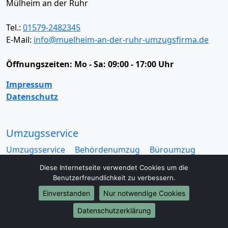
Mülheim an der Ruhr
Tel.:
01579-2482345
E-Mail:
info@muelheim-an-der-ruhr-umzugsfirma.de
Öffnungszeiten:
Mo - Sa: 09:00 - 17:00 Uhr
Impressum
Datenschutz
Umzugsservice
Umzugsservice
Behördenumzug
Büroumzug
Fernumzug
Firmenumzug
Laborumzug
Diese Internetseite verwendet Cookies um die
Mini Umzug
Praxisumzug
Privatumzug
Benutzerfreundlichkeit zu verbessern.
Seniorenumzug
Studentenumzug
Beiladung
Einverstanden
Nur notwendige Cookies
Entrümpelung
Halteverbotszone
Klaviertransport
Möbellift
Haushaltsauflösung
Möbeltaxi
Datenschutzerklärung
Möbelmitfahrzentrale
Umzugskartons