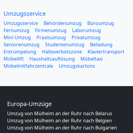
Umzugsservice
Umzugsservice
Behördenumzug
Büroumzug
Fernumzug
Firmenumzug
Laborumzug
Mini Umzug
Praxisumzug
Privatumzug
Seniorenumzug
Studentenumzug
Beiladung
Entrümpelung
Halteverbotszone
Klaviertransport
Möbellift
Haushaltsauflösung
Möbeltaxi
Möbelmitfahrzentrale
Umzugskartons
Europa-Umzüge
Umzug von Mülheim an der Ruhr nach Belarus
Umzug von Mülheim an der Ruhr nach Belgien
Umzug von Mülheim an der Ruhr nach Bulgarien