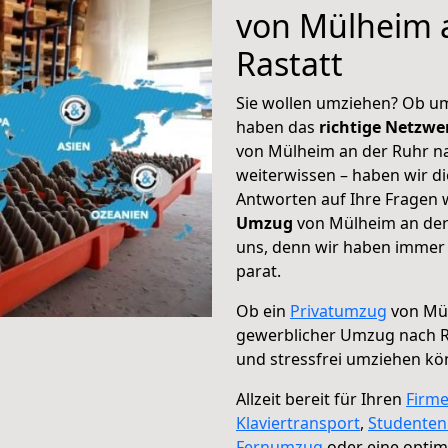
von Mülheim 
Rastatt
Sie wollen umziehen? Ob um
haben das
richtige Netzw
von Mülheim an der Ruhr na
weiterwissen – haben wir di
Antworten auf Ihre Fragen 
Umzug
von Mülheim an der 
uns, denn wir haben immer 
parat.
Ob ein
Privatumzug
von Mül
gewerblicher Umzug nach R
und stressfrei umziehen kö
Allzeit bereit für Ihren
Firm
Klaviertransport
,
Studente
Fernumzug
oder eine opti