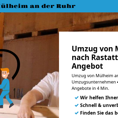
ülheim an der Ruhr
Umzug von M
nach Rastatt
Angebot
Umzug von Mülheim an 
Umzugsunternehmen ➨
Angebote in 4 Min.
✓
Wir helfen Ihne
✓
Schnell & unverb
✓
Finden Sie das 