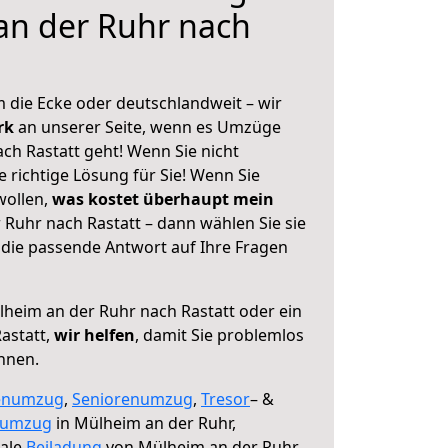
an der Ruhr nach
 die Ecke oder deutschlandweit – wir
erk
an unserer Seite, wenn es Umzüge
ch Rastatt geht! Wenn Sie nicht
e richtige Lösung für Sie! Wenn Sie
wollen,
was kostet überhaupt mein
Ruhr nach Rastatt – dann wählen Sie sie
die passende Antwort auf Ihre Fragen
heim an der Ruhr nach Rastatt oder ein
astatt,
wir helfen
, damit Sie problemlos
nnen.
enumzug
,
Seniorenumzug
,
Tresor
– &
numzug
in Mülheim an der Ruhr,
male
Beiladung
von Mülheim an der Ruhr