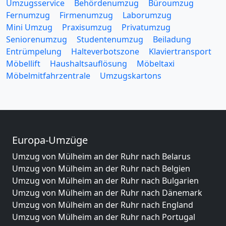
Umzugsservice
Behördenumzug
Büroumzug
Fernumzug
Firmenumzug
Laborumzug
Mini Umzug
Praxisumzug
Privatumzug
Seniorenumzug
Studentenumzug
Beiladung
Entrümpelung
Halteverbotszone
Klaviertransport
Möbellift
Haushaltsauflösung
Möbeltaxi
Möbelmitfahrzentrale
Umzugskartons
Europa-Umzüge
Umzug von Mülheim an der Ruhr nach Belarus
Umzug von Mülheim an der Ruhr nach Belgien
Umzug von Mülheim an der Ruhr nach Bulgarien
Umzug von Mülheim an der Ruhr nach Dänemark
Umzug von Mülheim an der Ruhr nach England
Umzug von Mülheim an der Ruhr nach Portugal