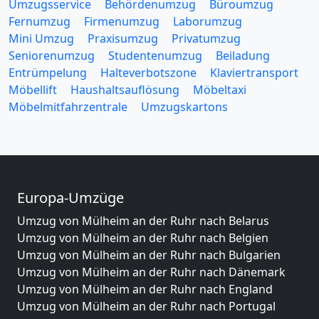
Umzugsservice
Behördenumzug
Büroumzug
Fernumzug
Firmenumzug
Laborumzug
Mini Umzug
Praxisumzug
Privatumzug
Seniorenumzug
Studentenumzug
Beiladung
Entrümpelung
Halteverbotszone
Klaviertransport
Möbellift
Haushaltsauflösung
Möbeltaxi
Möbelmitfahrzentrale
Umzugskartons
Europa-Umzüge
Umzug von Mülheim an der Ruhr nach Belarus
Umzug von Mülheim an der Ruhr nach Belgien
Umzug von Mülheim an der Ruhr nach Bulgarien
Umzug von Mülheim an der Ruhr nach Dänemark
Umzug von Mülheim an der Ruhr nach England
Umzug von Mülheim an der Ruhr nach Portugal