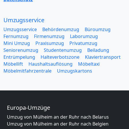
Umzugsservice
Umzugsservice
Behördenumzug
Büroumzug
Fernumzug
Firmenumzug
Laborumzug
Mini Umzug
Praxisumzug
Privatumzug
Seniorenumzug
Studentenumzug
Beiladung
Entrümpelung
Halteverbotszone
Klaviertransport
Möbellift
Haushaltsauflösung
Möbeltaxi
Möbelmitfahrzentrale
Umzugskartons
Europa-Umzüge
Umzug von Mülheim an der Ruhr nach Belarus
Umzug von Mülheim an der Ruhr nach Belgien