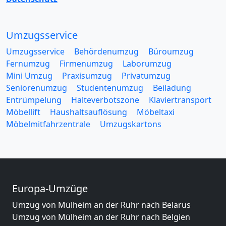
Umzugsservice
Umzugsservice
Behördenumzug
Büroumzug
Fernumzug
Firmenumzug
Laborumzug
Mini Umzug
Praxisumzug
Privatumzug
Seniorenumzug
Studentenumzug
Beiladung
Entrümpelung
Halteverbotszone
Klaviertransport
Möbellift
Haushaltsauflösung
Möbeltaxi
Möbelmitfahrzentrale
Umzugskartons
Europa-Umzüge
Umzug von Mülheim an der Ruhr nach Belarus
Umzug von Mülheim an der Ruhr nach Belgien