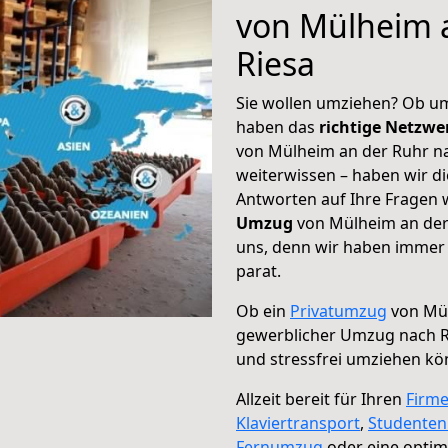
von Mülheim 
Riesa
Sie wollen umziehen? Ob um
haben das
richtige Netzw
von Mülheim an der Ruhr na
weiterwissen – haben wir di
Antworten auf Ihre Fragen 
Umzug
von Mülheim an der 
uns, denn wir haben immer 
parat.
Ob ein
Privatumzug
von Mül
gewerblicher Umzug nach R
und stressfrei umziehen kö
Allzeit bereit für Ihren
Firm
Klaviertransport
,
Studente
Fernumzug
oder eine opti