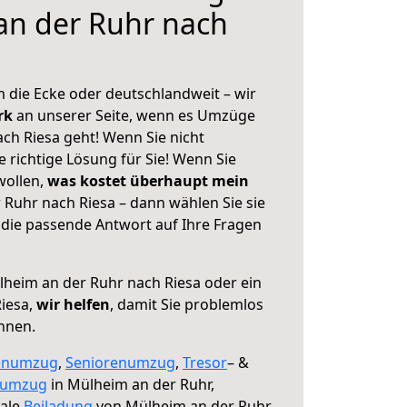
an der Ruhr nach
 die Ecke oder deutschlandweit – wir
erk
an unserer Seite, wenn es Umzüge
ch Riesa geht! Wenn Sie nicht
e richtige Lösung für Sie! Wenn Sie
wollen,
was kostet überhaupt mein
Ruhr nach Riesa – dann wählen Sie sie
die passende Antwort auf Ihre Fragen
heim an der Ruhr nach Riesa oder ein
iesa,
wir helfen
, damit Sie problemlos
nnen.
enumzug
,
Seniorenumzug
,
Tresor
– &
numzug
in Mülheim an der Ruhr,
male
Beiladung
von Mülheim an der Ruhr