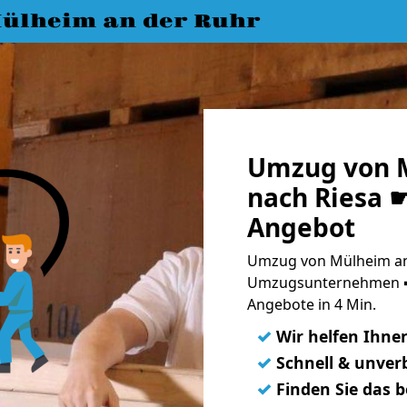
ülheim an der Ruhr
Umzug von M
nach Riesa ☛
Angebot
Umzug von Mülheim an 
Umzugsunternehmen ➨
Angebote in 4 Min.
✓
Wir helfen Ihne
✓
Schnell & unverb
✓
Finden Sie das 