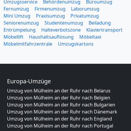
Umzugsservice
Behördenumzug
Büroumzug
Fernumzug
Firmenumzug
Laborumzug
Mini Umzug
Praxisumzug
Privatumzug
Seniorenumzug
Studentenumzug
Beiladung
Entrümpelung
Halteverbotszone
Klaviertransport
Möbellift
Haushaltsauflösung
Möbeltaxi
Möbelmitfahrzentrale
Umzugskartons
Europa-Umzüge
Umzug von Mülheim an der Ruhr nach Belarus
Umzug von Mülheim an der Ruhr nach Belgien
Umzug von Mülheim an der Ruhr nach Bulgarien
Umzug von Mülheim an der Ruhr nach Dänemark
Umzug von Mülheim an der Ruhr nach England
Umzug von Mülheim an der Ruhr nach Portugal