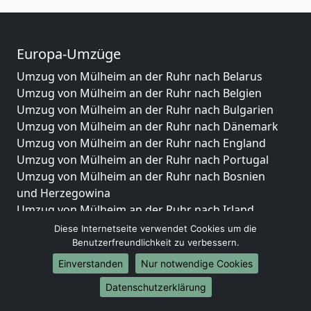
Europa-Umzüge
Umzug von Mülheim an der Ruhr nach Belarus
Umzug von Mülheim an der Ruhr nach Belgien
Umzug von Mülheim an der Ruhr nach Bulgarien
Umzug von Mülheim an der Ruhr nach Dänemark
Umzug von Mülheim an der Ruhr nach England
Umzug von Mülheim an der Ruhr nach Portugal
Umzug von Mülheim an der Ruhr nach Bosnien
und Herzegowina
Umzug von Mülheim an der Ruhr nach Irland
Umzug von Mülheim an der Ruhr nach Lettland
Diese Internetseite verwendet Cookies um die
Umzug von Mülheim an der Ruhr nach Zypern
Benutzerfreundlichkeit zu verbessern.
Umzug von Mülheim an der Ruhr nach Kroatien
Einverstanden
Nur notwendige Cookies
Umzug von Mülheim an der Ruhr nach Estland
Datenschutzerklärung
Umzug von Mülheim an der Ruhr nach Finnland
Umzug von Mülheim an der Ruhr nach Frankreich