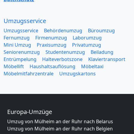
Umzugsservice
Umzugsservice
Behördenumzug
Büroumzug
Fernumzug
Firmenumzug
Laborumzug
Mini Umzug
Praxisumzug
Privatumzug
Seniorenumzug
Studentenumzug
Beiladung
Entrümpelung
Halteverbotszone
Klaviertransport
Möbellift
Haushaltsauflösung
Möbeltaxi
Möbelmitfahrzentrale
Umzugskartons
Europa-Umzüge
Umzug von Mülheim an der Ruhr nach Belarus
Umzug von Mülheim an der Ruhr nach Belgien