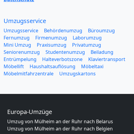
Umzugsservice
Umzugsservice
Behördenumzug
Büroumzug
Fernumzug
Firmenumzug
Laborumzug
Mini Umzug
Praxisumzug
Privatumzug
Seniorenumzug
Studentenumzug
Beiladung
Entrümpelung
Halteverbotszone
Klaviertransport
Möbellift
Haushaltsauflösung
Möbeltaxi
Möbelmitfahrzentrale
Umzugskartons
Europa-Umzüge
Umzug von Mülheim an der Ruhr nach Belarus
Umzug von Mülheim an der Ruhr nach Belgien