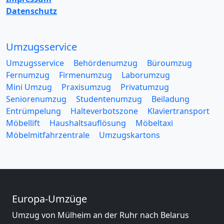
Datenschutz
Umzugsservice
Umzugsservice
Behördenumzug
Büroumzug
Fernumzug
Firmenumzug
Laborumzug
Mini Umzug
Praxisumzug
Privatumzug
Seniorenumzug
Studentenumzug
Beiladung
Entrümpelung
Halteverbotszone
Klaviertransport
Möbellift
Haushaltsauflösung
Möbeltaxi
Möbelmitfahrzentrale
Umzugskartons
Europa-Umzüge
Umzug von Mülheim an der Ruhr nach Belarus