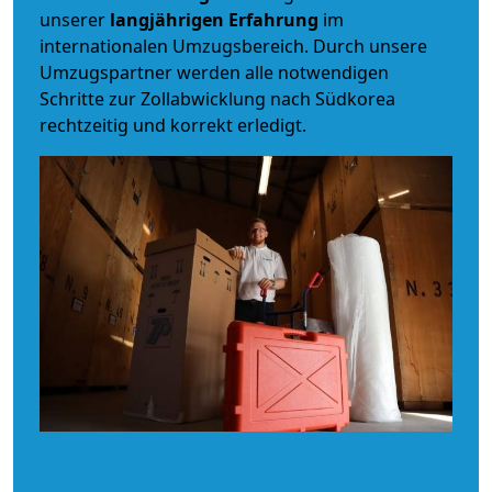
unserer
langjährigen Erfahrung
im
internationalen Umzugsbereich. Durch unsere
Umzugspartner werden alle notwendigen
Schritte zur Zollabwicklung nach Südkorea
rechtzeitig und korrekt erledigt.