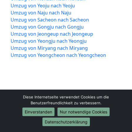
Umzug von Yeoju nach Yeoju
Umzug von Naju nach Naju
Umzug von Sacheon nach Sacheon
Umzug von Gongju nach Gongju
Umzug von Jeongeup nach Jeongeup
Umzug von Yeongju nach Yeongju
Umzug von Miryang nach Miryang
Umzug von Yeongcheon nach Yeongcheon
Diese Internetseite verwendet Cookies um die
Benutzerfreundlichkeit zu verbessern.
Einverstanden
Nur notwendige Cookies
Mülheim-an-der-Ruhr-Umzugsfirma.de
Mülheim an der Ruhr
Datenschutzerklärung