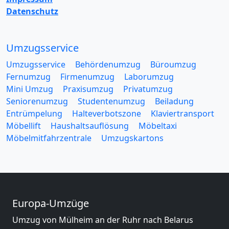
Datenschutz
Umzugsservice
Umzugsservice
Behördenumzug
Büroumzug
Fernumzug
Firmenumzug
Laborumzug
Mini Umzug
Praxisumzug
Privatumzug
Seniorenumzug
Studentenumzug
Beiladung
Entrümpelung
Halteverbotszone
Klaviertransport
Möbellift
Haushaltsauflösung
Möbeltaxi
Möbelmitfahrzentrale
Umzugskartons
Europa-Umzüge
Umzug von Mülheim an der Ruhr nach Belarus